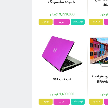
خمیده سامسونگ
40
3,779,000
ومان
تومان
موجود
توضیحات
موجود
دی هوشمند
لب تاب dell
1,400,000
ومان
تومان
موجود
توضیحات
موجود