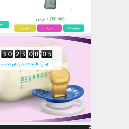
1,750,000
تومان
توض
توضیحات
موجود
تلویزیون سه بعدی سامسونگ
زمان باقیمانده تا پایان تخفیف
5,000,000
تومان
توضیحات
موجود
توض