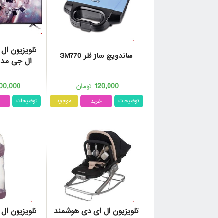
تلویزیون ال
ساندویچ ساز فلر SM770
ال‌ جی مدل B83000
00,000
120,000
تومان
توضیحات
موجود
توضیحات
تلویزیون ال ای دی هوشمند
تلویزیون ال