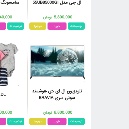
ال‌ جی مدل 55UB85000GI
سامسونگ مدل 0
40,000
5,800,000
تومان
توضیحات
موجود
توضیحات
تلویزیون ال ای دی هوشمند
KDL
سونی سری BRAVIA
00,000
6,800,000
تومان
توضیحات
موجود
توضیحات