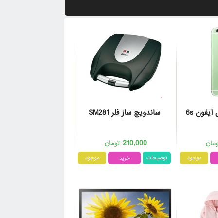
آیفون 6s
ساندویچ ساز فلر SM281
مشاهده و خرید
210,000
مان
تومان
موجود
توضیحات
موجود