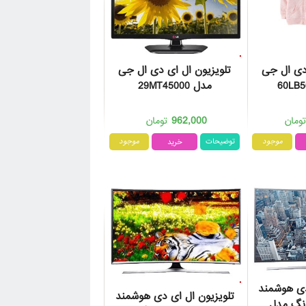
 دی ال جی
تلویزیون ال ای دی ال جی
مدل 29MT45000
962,000
ومان
تومان
موجود
توضیحات
موجود
دی هوشمند
تلویزیون ال ای دی هوشمند
نگ مدل