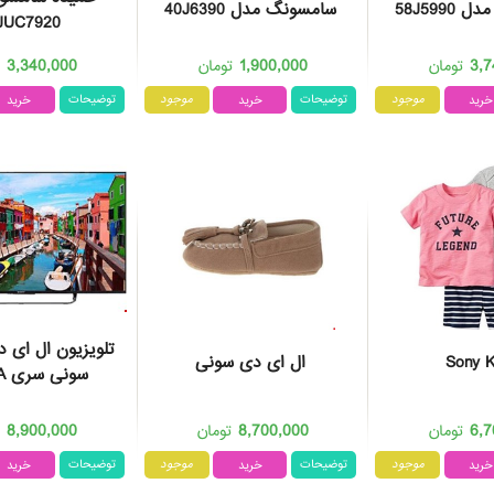
58J599
سامسونگ مدل 40J6390
JUC7920
3,340,000
1,900,000
3,7
تومان
تومان
ت
موجود
توضیحات
موجود
توضیحات
تلویزیون ال ای 
Sony 
ال ای دی سونی
سونی سری BRAVIA
8,900,000
8,700,000
6,7
تومان
تومان
ت
موجود
توضیحات
موجود
توضیحات