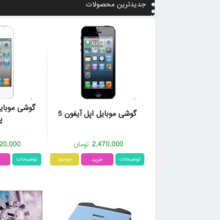
جدیدترین محصولات
زمان باقیمانده تا پایان تخفیف
گوشی موبایل اپل آیفون 5
پ
توض
20,000
2,470,000
تومان
توضیحات
موجود
توضیحات